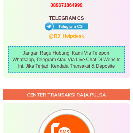
089671864999
TELEGRAM CS
@RJ_Helpdesk
Jangan Ragu Hubungi Kami Via Telepon,
Whatsapp, Telegram Atau Via Live Chat Di Website
Ini, Jika Terjadi Kendala Transaksi & Deposite
CENTER TRANSAKSI RAJA PULSA