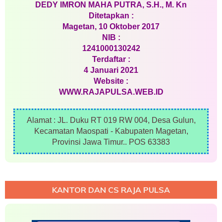
DEDY IMRON MAHA PUTRA, S.H., M. Kn
Ditetapkan :
Magetan, 10 Oktober 2017
NIB :
1241000130242
Terdaftar :
4 Januari 2021
Website :
WWW.RAJAPULSA.WEB.ID
Alamat : JL. Duku RT 019 RW 004, Desa Gulun,
Kecamatan Maospati - Kabupaten Magetan,
Provinsi Jawa Timur.. POS 63383
KANTOR DAN CS RAJA PULSA