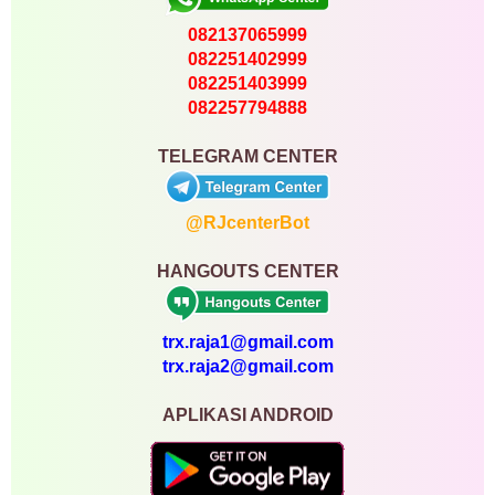
082137065999
082251402999
082251403999
082257794888
TELEGRAM CENTER
@RJcenterBot
HANGOUTS CENTER
trx.raja1@gmail.com
trx.raja2@gmail.com
APLIKASI ANDROID