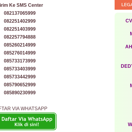
LEG
irim Ke SMS Center
082137065999
CV
082251402999
082251403999
082257794888
085260214999
AH
085276014999
085733173999
DEDY
085733403999
085733442999
085790652999
085890230999
FTAR VIA WHATSAPP
W