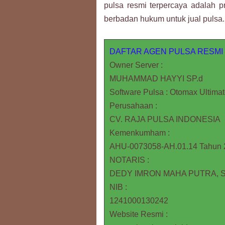
pulsa resmi terpercaya adalah pr
berbadan hukum untuk jual pulsa.
DAFTAR AGEN PULSA RESMI
Owner Server :
MUHAMMAD HAYYI SP.d
Software Pulsa : Otomax Ultimat
Perusahaan :
CV. RAJA PULSA INDONESIA
Kemenkumham :
AHU-0073058-AH.01.14 Tahun 
NOTARIS :
DEDY IMRON MAHA PUTRA, S.
NIB :
1241000130242
Website Resmi :