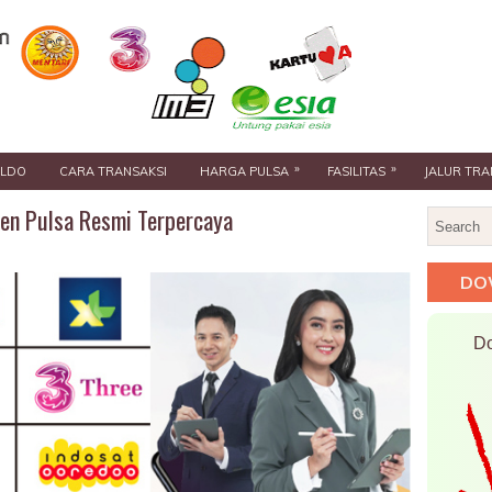
»
»
ALDO
CARA TRANSAKSI
HARGA PULSA
FASILITAS
JALUR TRA
en Pulsa Resmi Terpercaya
DO
Do