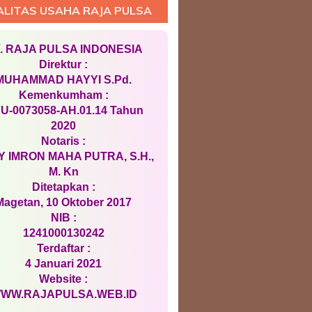
ALITAS USAHA RAJA PULSA
. RAJA PULSA INDONESIA
Direktur :
MUHAMMAD HAYYI S.Pd.
Kemenkumham :
U-0073058-AH.01.14 Tahun
2020
Notaris :
 IMRON MAHA PUTRA, S.H.,
M. Kn
Ditetapkan :
Magetan, 10 Oktober 2017
NIB :
1241000130242
Terdaftar :
4 Januari 2021
Website :
WW.RAJAPULSA.WEB.ID