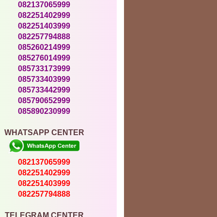
082137065999
082251402999
082251403999
082257794888
085260214999
085276014999
085733173999
085733403999
085733442999
085790652999
085890230999
WHATSAPP CENTER
082137065999
082251402999
082251403999
082257794888
TELEGRAM CENTER