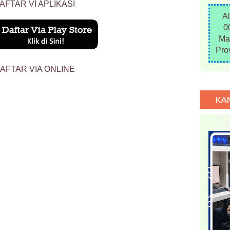
AFTAR VI APLIKASI
A
0
Ma
Pro
AFTAR VIA ONLINE
KA