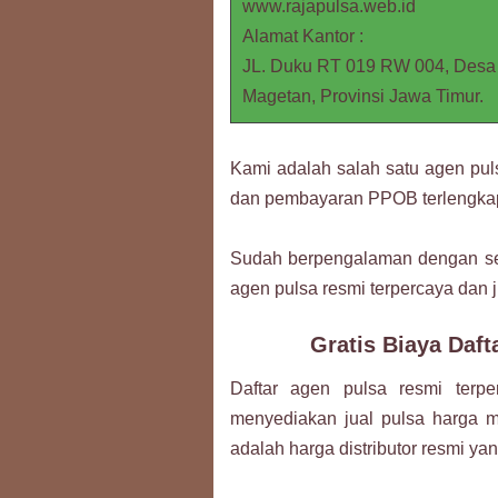
www.rajapulsa.web.id
Alamat Kantor :
JL. Duku RT 019 RW 004, Desa
Magetan, Provinsi Jawa Timur.
Kami adalah salah satu agen pulsa
dan pembayaran PPOB terlengka
Sudah berpengalaman dengan se
agen pulsa resmi terpercaya dan j
Gratis Biaya Daf
Daftar agen pulsa resmi terpe
menyediakan jual pulsa harga 
adalah harga distributor resmi ya