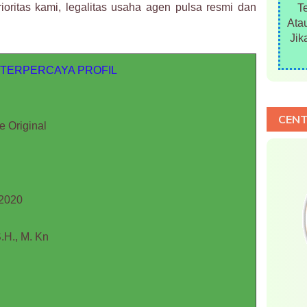
ioritas kami, legalitas usaha agen pulsa resmi dan
T
Atau
Jik
 TERPERCAYA PROFIL
CENT
e Original
2020
H., M. Kn