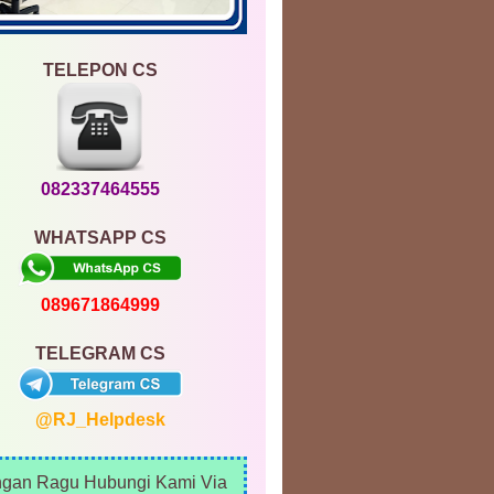
TELEPON CS
082337464555
WHATSAPP CS
089671864999
TELEGRAM CS
@RJ_Helpdesk
ngan Ragu Hubungi Kami Via