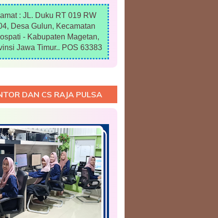
lamat : JL. Duku RT 019 RW
04, Desa Gulun, Kecamatan
ospati - Kabupaten Magetan,
vinsi Jawa Timur.. POS 63383
NTOR DAN CS RAJA PULSA