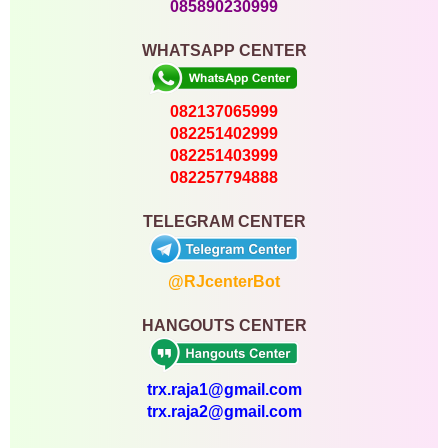
085890230999
WHATSAPP CENTER
082137065999
082251402999
082251403999
082257794888
TELEGRAM CENTER
@RJcenterBot
HANGOUTS CENTER
trx.raja1@gmail.com
trx.raja2@gmail.com