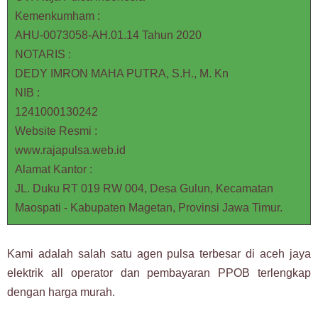
Kemenkumham :
AHU-0073058-AH.01.14 Tahun 2020
NOTARIS :
DEDY IMRON MAHA PUTRA, S.H., M. Kn
NIB :
1241000130242
Website Resmi :
www.rajapulsa.web.id
Alamat Kantor :
JL. Duku RT 019 RW 004, Desa Gulun, Kecamatan
Maospati - Kabupaten Magetan, Provinsi Jawa Timur.
Kami adalah salah satu agen pulsa terbesar di aceh jaya
elektrik all operator dan pembayaran PPOB terlengkap
dengan harga murah.