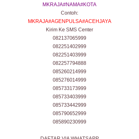
MKRAJA#NAMA#KOTA
Contoh:
MKRAJA#AGENPULSA#ACEHJAYA
Kirim Ke SMS Center
082137065999
082251402999
082251403999
082257794888
085260214999
085276014999
085733173999
085733403999
085733442999
085790652999
085890230999
DAFTAR VIA WHATSAPP