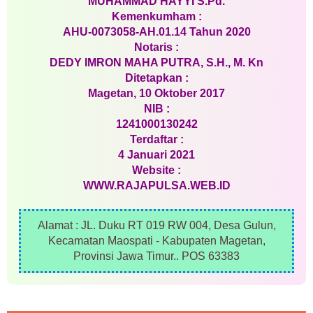
MUHAMMAD HAYYI S.Pd.
Kemenkumham :
AHU-0073058-AH.01.14 Tahun 2020
Notaris :
DEDY IMRON MAHA PUTRA, S.H., M. Kn
Ditetapkan :
Magetan, 10 Oktober 2017
NIB :
1241000130242
Terdaftar :
4 Januari 2021
Website :
WWW.RAJAPULSA.WEB.ID
Alamat : JL. Duku RT 019 RW 004, Desa Gulun,
Kecamatan Maospati - Kabupaten Magetan,
Provinsi Jawa Timur.. POS 63383