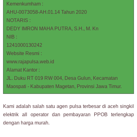
Kemenkumham :
AHU-0073058-AH.01.14 Tahun 2020
NOTARIS :
DEDY IMRON MAHA PUTRA, S.H., M. Kn
NIB :
1241000130242
Website Resmi :
www.rajapulsa.web.id
Alamat Kantor :
JL. Duku RT 019 RW 004, Desa Gulun, Kecamatan
Maospati - Kabupaten Magetan, Provinsi Jawa Timur.
Kami adalah salah satu agen pulsa terbesar di aceh singkil
elektrik all operator dan pembayaran PPOB terlengkap
dengan harga murah.