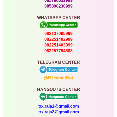
085790652999
085890230999
WHATSAPP CENTER
082137065999
082251402999
082251403999
082257794888
TELEGRAM CENTER
@RJcenterBot
HANGOUTS CENTER
trx.raja1@gmail.com
trx.raja2@gmail.com