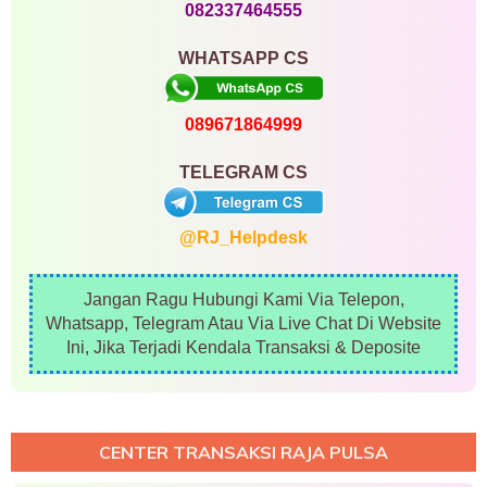
082337464555
WHATSAPP CS
089671864999
TELEGRAM CS
@RJ_Helpdesk
Jangan Ragu Hubungi Kami Via Telepon,
Whatsapp, Telegram Atau Via Live Chat Di Website
Ini, Jika Terjadi Kendala Transaksi & Deposite
CENTER TRANSAKSI RAJA PULSA