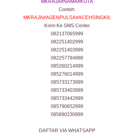
MKRAJA#NAMA#KOTA
Contoh:
MKRAJA#AGENPULSA#ACEHSINGKIL
Kirim Ke SMS Center
082137065999
082251402999
082251403999
082257794888
085260214999
085276014999
085733173999
085733403999
085733442999
085790652999
085890230999
DAFTAR VIA WHATSAPP