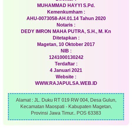
MUHAMMAD HAYYI S.Pd.
Kemenkumham :
AHU-0073058-AH.01.14 Tahun 2020
Notaris :
DEDY IMRON MAHA PUTRA, S.H., M. Kn
Ditetapkan :
Magetan, 10 Oktober 2017
NIB :
1241000130242
Terdaftar :
4 Januari 2021
Website :
WWW.RAJAPULSA.WEB.ID
Alamat : JL. Duku RT 019 RW 004, Desa Gulun,
Kecamatan Maospati - Kabupaten Magetan,
Provinsi Jawa Timur.. POS 63383